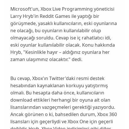
Microsoft
'un,
Xbox Live Programming
yöneticisi
Larry Hryb
'in
Reddit Games
ile yaptığı bir
görüşmede, yasaklı kullanıcıların, eski oyunlarına
ne olacağı, bu oyunların kullanılabilir olup
olmayacağı soruldu. Cevap ise iç rahatlatıcı idi,
eski oyunlar
kullanılabilir
olacak. Konu hakkında
Hryb
, "
Kesinlikle hayır – aldığınız oyunlara her
zaman ulaşımınız olacaktır.
" dedi.
Bu cevap, Xbox'ın
Twitter'
daki resmi destek
hesabından kaynaklanan korkuyu yatıştırmış
olmalı. Bu hesapta daha önce, kullanıcıların
download ettikleri herhangi bir oyuna ait olan
lisanslarından vazgeçmeleri gerektiği yazıyordu.
Ancak görünen o ki, bahsedilen durum,
Xbox 360
lisansları için geçerliydi ve Xbox One için geçerli
değildir. Hryb,
Xbox Video
indirimleri gibi diğer