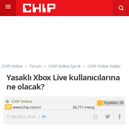
CHIP Online
Forum
CHIP Online İçerik
CHIP Online Haber
Yasaklı Xbox Live kullanıcılarına
ne olacak?
CHIP Online
Teşekkür
: 26
OP
www.chip.com.tr
36,771
mesaj
21-06-2013
,
18:45
|
#1