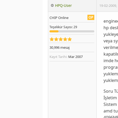
HPQ-User
19-02-2009
,
OP
CHIP Online
engine
hp desk
Teşekkür
Sayısı
: 29
yukley
veya s
verilme
30,996
mesaj
kapatil
Kayıt Tarihi:
Mar 2007
imde h
progra
yuklem
yukleme
Soru T
İşletim
Sistem 
amd tur
4096M