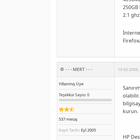
250GB
2.1 ghz
İnterne
Firefox
- - - MERT - - -
19-02-2009
,
Yıllanmış Üye
Sanırım
olabili
Teşekkür
Sayısı
: 0
bilgisa
kurun. 
537
mesaj
Kayıt Tarihi:
Eyl 2005
HP Des