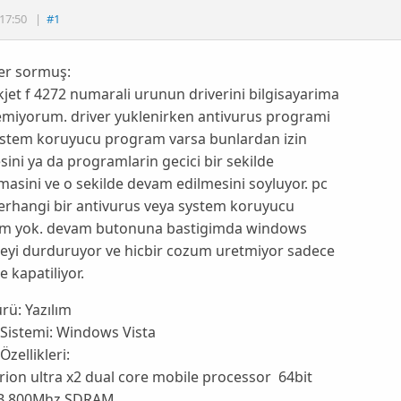
17:50
|
#1
er sormuş:
jet f 4272 numarali urunun driverini bilgisayarima
emiyorum. driver yuklenirken antivurus programi
ystem koruyucu program varsa bunlardan izin
sini ya da programlarin gecici bir sekilde
masini ve o sekilde devam edilmesini soyluyor. pc
erhangi bir antivurus veya system koruyucu
m yok. devam butonuna bastigimda windows
eyi durduruyor ve hicbir cozum uretmiyor sadece
 kapatiliyor.
ürü:
Yazılım
 Sistemi:
Windows Vista
Özellikleri:
ion ultra x2 dual core mobile processor 64bit
B 800Mhz SDRAM