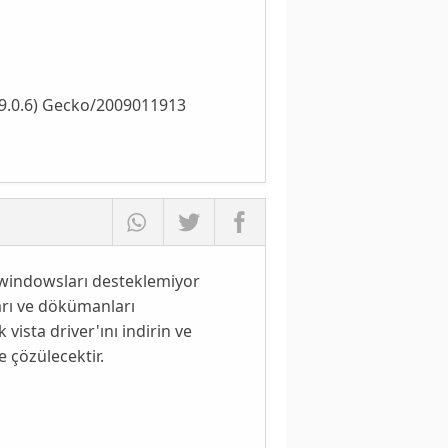
1.9.0.6) Gecko/2009011913
ik windowsları desteklemiyor
aları ve dökümanları
 vista driver'ını indirin ve
e çözülecektir.