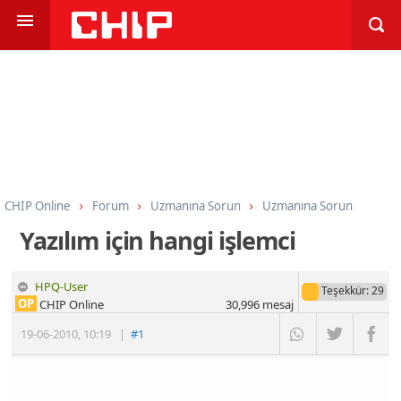
CHIP Online
Forum
Uzmanına Sorun
Uzmanına Sorun
Yazılım için hangi işlemci
HPQ-User
Teşekkür
: 29
OP
CHIP Online
30,996
mesaj
19-06-2010
,
10:19
|
#1