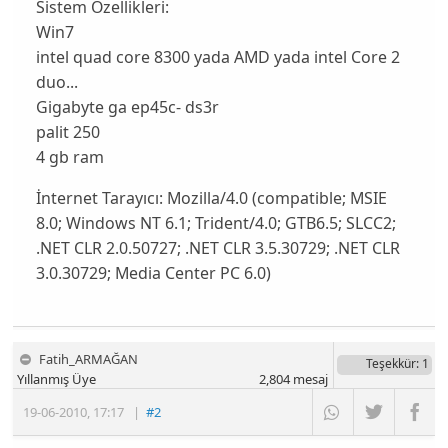
Sistem Özellikleri:
Win7
intel quad core 8300 yada AMD yada intel Core 2
duo...
Gigabyte ga ep45c- ds3r
palit 250
4 gb ram
İnternet Tarayıcı:
Mozilla/4.0 (compatible; MSIE
8.0; Windows NT 6.1; Trident/4.0; GTB6.5; SLCC2;
.NET CLR 2.0.50727; .NET CLR 3.5.30729; .NET CLR
3.0.30729; Media Center PC 6.0)
Fatih_ARMAĞAN
Teşekkür
: 1
Yıllanmış Üye
2,804
mesaj
19-06-2010
,
17:17
|
#2