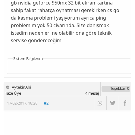
gb nvidia geforce 950mx 32 bit ekran kartına
sahip fakat rahatça oynatması gerekirken cs go
da kasma problemi yaşıyorum ayrıca ping
problemim yok 50 civarında. Size danışmak
istedim nedenleri ne olabilir ona göre teknik
servise göndereceğim
Sistem Bilgilerim
AytekinAbi
Teşekkür
: 0
Taze Üye
4
mesaj
17-02-2017
,
18:28
|
#2