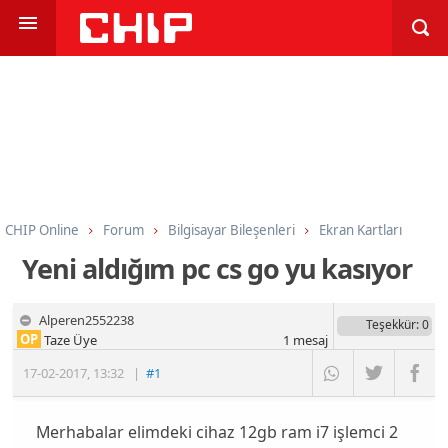
CHIP Online
Forum
Bilgisayar Bileşenleri
Ekran Kartları
Yeni aldığım pc cs go yu kasıyor
Alperen2552238
Teşekkür
: 0
OP
Taze Üye
1
mesaj
17-02-2017
,
13:32
|
#1
Merhabalar elimdeki cihaz 12gb ram i7 işlemci 2