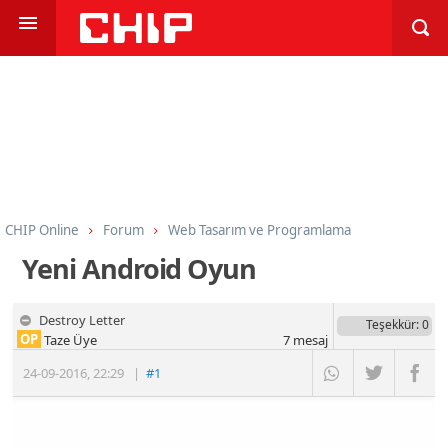
CHIP Online
Forum
Web Tasarım ve Programlama
Mobil Programlama
Android Programlama
Yeni Android Oyun
Destroy Letter
Teşekkür
: 0
OP
Taze Üye
7
mesaj
24-09-2016
,
22:29
|
#1