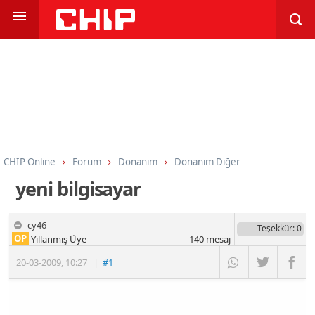
CHIP Online
Forum
Donanım
Donanım Diğer
yeni bilgisayar
cy46
Teşekkür
: 0
OP
Yıllanmış Üye
140
mesaj
20-03-2009
,
10:27
|
#1