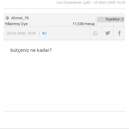
Son Düzenleme:
cy46
~ 20 Mart 2009 10:29
Ahmet_79
Teşekkür
: 2
Yıllanmış Üye
11,538
mesaj
20-03-2009
,
19:30
|
#2
bütçeniz ne kadar?