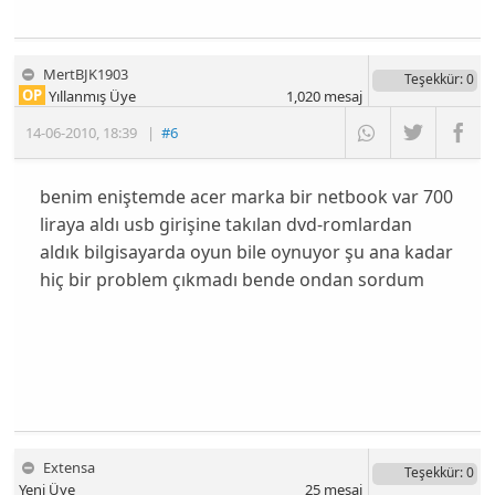
MertBJK1903
Teşekkür
: 0
OP
Yıllanmış Üye
1,020
mesaj
14-06-2010
,
18:39
|
#6
benim eniştemde acer marka bir netbook var 700
liraya aldı usb girişine takılan dvd-romlardan
aldık bilgisayarda oyun bile oynuyor şu ana kadar
hiç bir problem çıkmadı bende ondan sordum
Extensa
Teşekkür
: 0
Yeni Üye
25
mesaj