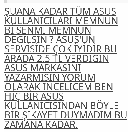
ŞUANA KADAR TÜM ASUS
KULLANICILARI MEMNUN
Bİ SENMİ MEMNUN
DEĞİLSİN ? ASUS'UN
SERVİSİDE ÇOK İYİDİR BU
ARADA 2.5 TL VERDİĞİN
ASUS MARKASINI
YAZARMISIN YORUM
OLARAK İNCELİCEM BEN
HİÇ BİR ASUS
KULLANICISINDAN BÖYLE
BİR ŞİKAYET DUYMADIM BU
ZAMANA KADAR.