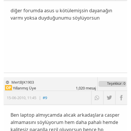
diğer forumda asus u kötülemişsin dayanağın
varmı yoksa duyduğunumu söylüyorsun
MertBJK1903
Teşekkür
: 0
OP
Yıllanmış Üye
1,020
mesaj
15-06-2010
,
11:45
|
#9
Ben laptop almıycamda alıcak arkadaşlara casper
almamasını söylüyorum hem daha pahalı hemde
kalitesiz paranlla rezil oluyorsun bence hp