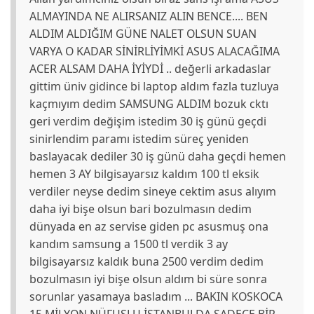
ALMAYINDA NE ALIRSANIZ ALIN BENCE.... BEN
ALDIM ALDIĞIM GÜNE NALET OLSUN SUAN
VARYA O KADAR SİNİRLİYİMKİ ASUS ALACAĞIMA
ACER ALSAM DAHA İYİYDİ .. değerli arkadaslar
gittim üniv gidince bi laptop aldım fazla tuzluya
kaçmıyım dedim SAMSUNG ALDIM bozuk cktı
geri verdim değişim istedim 30 iş günü geçdi
sinirlendim paramı istedim süreç yeniden
baslayacak dediler 30 iş günü daha geçdi hemen
hemen 3 AY bilgisayarsız kaldım 100 tl eksik
verdiler neyse dedim sineye cektim asus alıyım
daha iyi bişe olsun bari bozulmasın dedim
dünyada en az servise giden pc asusmuş ona
kandım samsung a 1500 tl verdik 3 ay
bilgisayarsız kaldık buna 2500 verdim dedim
bozulmasın iyi bişe olsun aldım bi süre sonra
sorunlar yasamaya basladım ... BAKIN KOSKOCA
15 MİLYON NÜFUSLU İSTANBULDA SADECE BİR