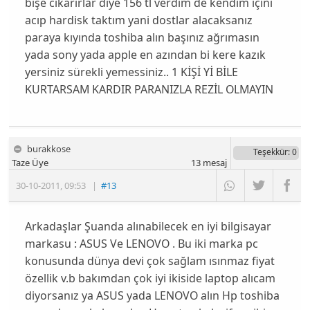
bişe cıkarırlar diye 156 tl verdim de kendim içini
acıp hardisk taktım yani dostlar alacaksanız
paraya kıyında toshiba alın başınız ağrımasın
yada sony yada apple en azından bi kere kazık
yersiniz sürekli yemessiniz.. 1 KİŞİ Yİ BİLE
KURTARSAM KARDIR PARANIZLA REZİL OLMAYIN
burakkose
Teşekkür
: 0
Taze Üye
13
mesaj
30-10-2011
,
09:53
|
#13
Arkadaşlar Şuanda alınabilecek en iyi bilgisayar
markasu : ASUS Ve LENOVO . Bu iki marka pc
konusunda dünya devi çok sağlam ısınmaz fiyat
özellik v.b bakımdan çok iyi ikiside laptop alıcam
diyorsanız ya ASUS yada LENOVO alın Hp toshiba