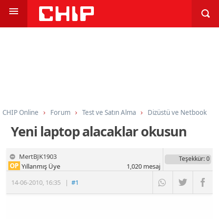
CHIP Online
Forum
Test ve Satın Alma
Dizüstü ve Netbook
Yeni laptop alacaklar okusun
MertBJK1903
Teşekkür
: 0
OP
Yıllanmış Üye
1,020
mesaj
14-06-2010
,
16:35
|
#1