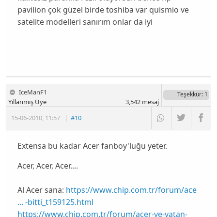
pavilion çok güzel birde toshiba var quismio ve
satelite modelleri sanırım onlar da iyi
IceManF1
Teşekkür
: 1
Yıllanmış Üye
3,542
mesaj
15-06-2010
,
11:57
|
#10
Extensa bu kadar Acer fanboy'luğu yeter.
Acer, Acer, Acer....
Al Acer sana:
https://www.chip.com.tr/forum/ace
... -bitti_t159125.html
https://www.chip.com.tr/forum/acer-ve-vatan-