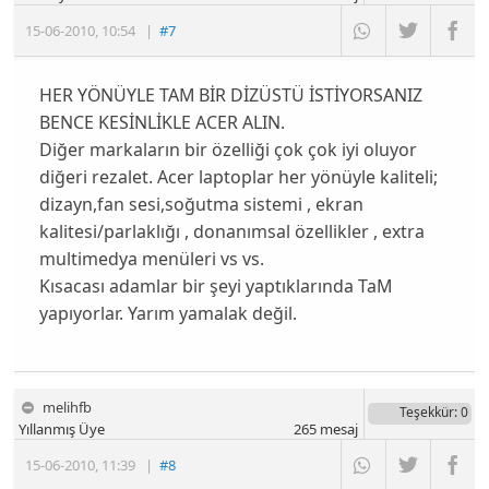
15-06-2010
,
10:54
|
#7
HER YÖNÜYLE TAM BİR DİZÜSTÜ İSTİYORSANIZ
BENCE KESİNLİKLE ACER ALIN.
Diğer markaların bir özelliği çok çok iyi oluyor
diğeri rezalet. Acer laptoplar her yönüyle kaliteli;
dizayn,fan sesi,soğutma sistemi , ekran
kalitesi/parlaklığı , donanımsal özellikler , extra
multimedya menüleri vs vs.
Kısacası adamlar bir şeyi yaptıklarında TaM
yapıyorlar. Yarım yamalak değil.
melihfb
Teşekkür
: 0
Yıllanmış Üye
265
mesaj
15-06-2010
,
11:39
|
#8