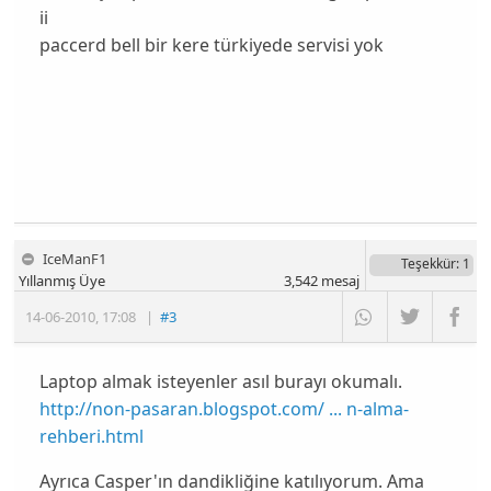
ii
paccerd bell bir kere türkiyede servisi yok
IceManF1
Teşekkür
: 1
Yıllanmış Üye
3,542
mesaj
14-06-2010
,
17:08
|
#3
Laptop almak isteyenler asıl burayı okumalı.
http://non-pasaran.blogspot.com/ ... n-alma-
rehberi.html
Ayrıca Casper'ın dandikliğine katılıyorum. Ama