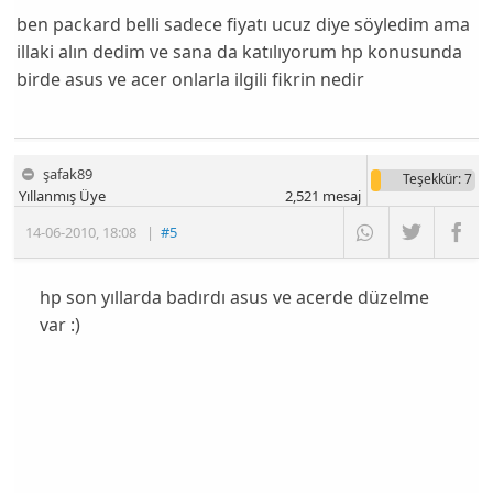
ben packard belli sadece fiyatı ucuz diye söyledim ama
illaki alın dedim ve sana da katılıyorum hp konusunda
birde asus ve acer onlarla ilgili fikrin nedir
şafak89
Teşekkür
: 7
Yıllanmış Üye
2,521
mesaj
14-06-2010
,
18:08
|
#5
hp son yıllarda badırdı asus ve acerde düzelme
var :)