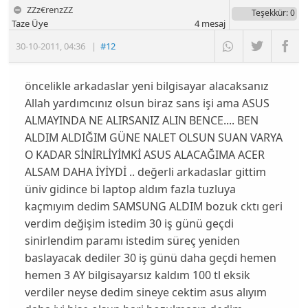
ZZz€renzZZ
Teşekkür
: 0
Taze Üye
4
mesaj
30-10-2011
,
04:36
|
#12
öncelikle arkadaslar yeni bilgisayar alacaksanız
Allah yardımcınız olsun biraz sans işi ama ASUS
ALMAYINDA NE ALIRSANIZ ALIN BENCE.... BEN
ALDIM ALDIĞIM GÜNE NALET OLSUN SUAN VARYA
O KADAR SİNİRLİYİMKİ ASUS ALACAĞIMA ACER
ALSAM DAHA İYİYDİ .. değerli arkadaslar gittim
üniv gidince bi laptop aldım fazla tuzluya
kaçmıyım dedim SAMSUNG ALDIM bozuk cktı geri
verdim değişim istedim 30 iş günü geçdi
sinirlendim paramı istedim süreç yeniden
baslayacak dediler 30 iş günü daha geçdi hemen
hemen 3 AY bilgisayarsız kaldım 100 tl eksik
verdiler neyse dedim sineye cektim asus alıyım