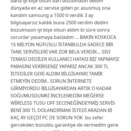
daha iyi bişe olsun bari bozulmasın dedim
dünyada en az servise giden pc asusmuş ona
kandım samsung a 1500 tl verdik 3 ay
bilgisayarsız kaldık buna 2500 verdim dedim
bozulmasın iyi bişe olsun aldım bi süre sonra
sorunlar yasamaya basladım ... BAKIN KOSKOCA
15 MİLYON NÜFUSLU İSTANBULDA SADECE BİR
TANE SERVİSLERİ VAR ZOR BELA VERDİK... SIVI
TEMASI DEDİLER KULLANICI HATASI BİZ YAPMAYIZ
PARASINI VERİRSENİZ YAPARIZ ANCAK 300 TL
İSTEDİLER GERİ ALDIM BİLGİSAYARI TAMİR
ETMEYİN DEDİM.. SORUN İNTERNETE
GİRMİYORDU BİLGİSAYARDAN ARTIK O KADAR
SOĞUMUSDUMKİ İNCELEMEDİM MEĞERSE
WİRELESS TUSU OFF SECENEĞİNDEYMİŞ SERVİS
BENİ 300 TL DOLANDIRMAK İSTEDİ ARADAN Bİ
KAÇ AY GEÇDİ PC DE SORUN YOK bu sefer
gercekden bozuldu garantiye de vermedim gene