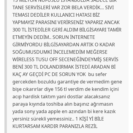
TANE SERVİSLERİ VAR ZOR BELA VERDİK... SIVI
TEMASI DEDİLER KULLANICI HATASI BİZ
YAPMAYIZ PARASINI VERİRSENİZ YAPARIZ ANCAK
300 TL İSTEDİLER GERİ ALDIM BİLGİSAYARI TAMİR
ETMEYİN DEDİM.. SORUN İNTERNETE
GİRMİYORDU BİLGİSAYARDAN ARTIK O KADAR
SOĞUMUSDUMKİ İNCELEMEDİM MEĞERSE
WİRELESS TUSU OFF SECENEĞİNDEYMİŞ SERVİS
BENİ 300 TL DOLANDIRMAK İSTEDİ ARADAN Bİ
KAÇ AY GEÇDİ PC DE SORUN YOK bu sefer
gercekden bozuldu garantiye de vermedim gene
bişe cıkarırlar diye 156 tl verdim de kendim içini
acıp hardisk taktım yani dostlar alacaksanız
paraya kıyında toshiba alın başınız ağrımasın
yada sony yada apple en azından bi kere kazık
yersiniz sürekli yemessiniz.. 1 KİŞİ Yİ BİLE
KURTARSAM KARDIR PARANIZLA REZİL