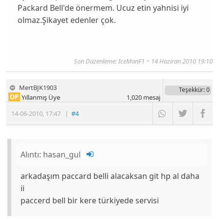
Packard Bell'de önermem. Ucuz etin yahnisi iyi
olmaz.Şikayet edenler çok.
Son Düzenleme: IceManF1 ~ 14 Haziran 2010 19:10
MertBJK1903
Teşekkür
: 0
OP
Yıllanmış Üye
1,020
mesaj
14-06-2010
,
17:47
|
#4
Alıntı:
hasan_gul
arkadaşım paccard belli alacaksan git hp al daha
ii
paccerd bell bir kere türkiyede servisi