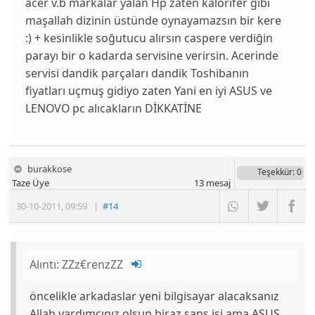
acer v.b markalar yalan Hp zaten kalorifer gibi
maşallah dizinin üstünde oynayamazsın bir kere
:) + kesinlikle soğutucu alırsın caspere verdiğin
parayı bir o kadarda servisine verirsin. Acerinde
servisi dandik parçaları dandik Toshibanın
fiyatları uçmuş gidiyo zaten Yani en iyi ASUS ve
LENOVO pc alıcakların DİKKATİNE
burakkose
Teşekkür
: 0
Taze Üye
13
mesaj
30-10-2011
,
09:59
|
#14
Alıntı:
ZZz€renzZZ
öncelikle arkadaslar yeni bilgisayar alacaksanız
Allah yardımcınız olsun biraz sans işi ama ASUS