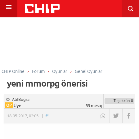
CHIP Online
Forum
Oyunlar
Genel Oyunlar
yeni mmorpg önerisi
AtıfBuğra
Teşekkür
: 0
OP
Üye
53
mesaj
18-05-2017
,
02:05
|
#1