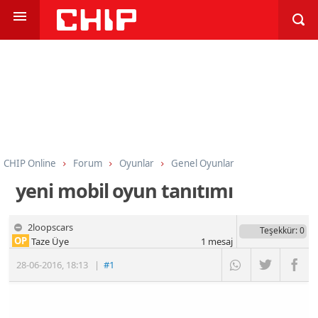
CHIP Online
Forum
Oyunlar
Genel Oyunlar
yeni mobil oyun tanıtımı
2loopscars
Teşekkür
: 0
OP
Taze Üye
1
mesaj
28-06-2016
,
18:13
|
#1