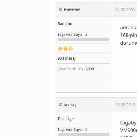
Banned
04-03-2009
,
Banlandı
arkadaş
168-pin
Teşekkür
Sayısı
: 2
durumu
934
mesaj
Kayıt Tarihi:
Eki 2008
sivilay
05-05-2012
,
Taze Üye
Gigabyt
VM90
Teşekkür
Sayısı
: 0