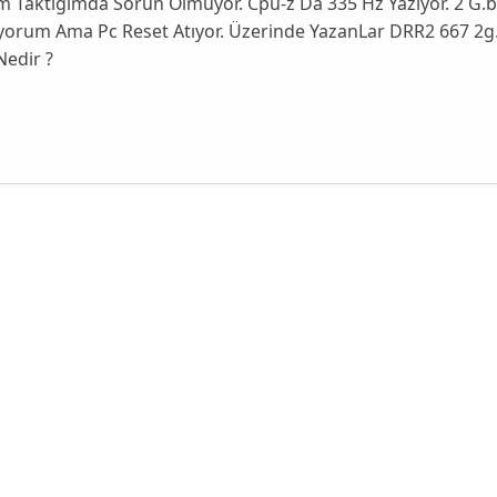
 Taktığımda Sorun Olmuyor. Cpu-z Da 335 Hz Yazıyor. 2 G.b 
ıyorum Ama Pc Reset Atıyor. Üzerinde YazanLar DRR2 667 2
Nedir ?