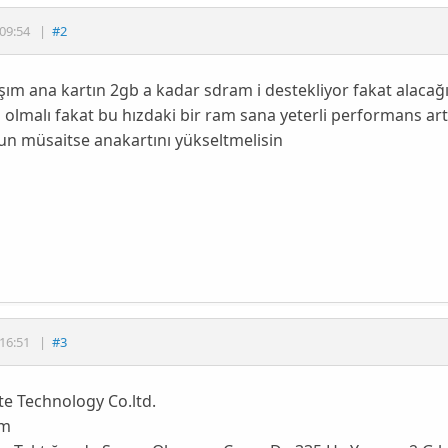
09:54
|
#2
ım ana kartın 2gb a kadar sdram i destekliyor fakat alaca
 olmalı fakat bu hızdaki bir ram sana yeterli performans ar
n müsaitse anakartını yükseltmelisin
16:51
|
#3
e Technology Co.ltd.
0m