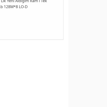
Lik Yeni Aldığım Ram ı Tek
g.b 128M*8 LO-D