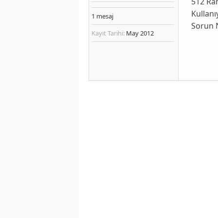
512 Ram
Kullan
1
mesaj
Sorun 
Kayıt Tarihi:
May 2012