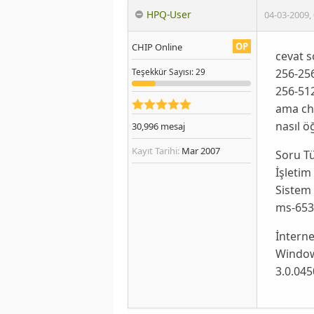
HPQ-User
04-03-2009
,
OP
CHIP Online
cevat 
256-25
Teşekkür
Sayısı
: 29
256-51
ama chi
nasıl ö
30,996
mesaj
Kayıt Tarihi:
Mar 2007
Soru T
İşletim
Sistem 
ms-653
İnterne
Windows
3.0.045