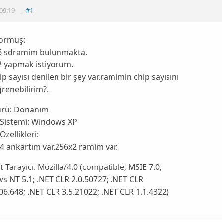
09:19
|
#1
sormuş:
6 sdramim bulunmakta.
2 yapmak istiyorum.
p sayısı denilen bir şey var.ramimin chip sayısını
ğrenebilirim?.
ürü:
Donanım
 Sistemi:
Windows XP
Özellikleri:
4 ankartım var.256x2 ramim var.
t Tarayıcı:
Mozilla/4.0 (compatible; MSIE 7.0;
 NT 5.1; .NET CLR 2.0.50727; .NET CLR
06.648; .NET CLR 3.5.21022; .NET CLR 1.1.4322)