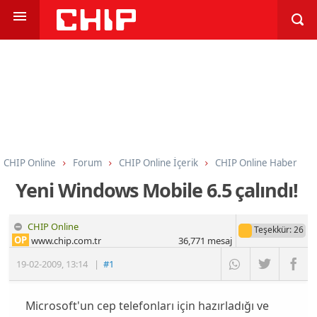
CHIP Online
Forum
CHIP Online İçerik
CHIP Online Haber
Yeni Windows Mobile 6.5 çalındı!
CHIP Online
Teşekkür
: 26
OP
www.chip.com.tr
36,771
mesaj
19-02-2009
,
13:14
|
#1
Microsoft'un cep telefonları için hazırladığı ve