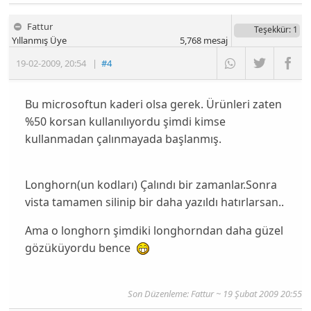
Fattur
Teşekkür
: 1
Yıllanmış Üye
5,768
mesaj
19-02-2009
,
20:54
|
#4
Bu microsoftun kaderi olsa gerek. Ürünleri zaten
%50 korsan kullanılıyordu şimdi kimse
kullanmadan çalınmayada başlanmış.
Longhorn(un kodları) Çalındı bir zamanlar.Sonra
vista tamamen silinip bir daha yazıldı hatırlarsan..
Ama o longhorn şimdiki longhorndan daha güzel
gözüküyordu bence
Son Düzenleme: Fattur ~ 19 Şubat 2009 20:55