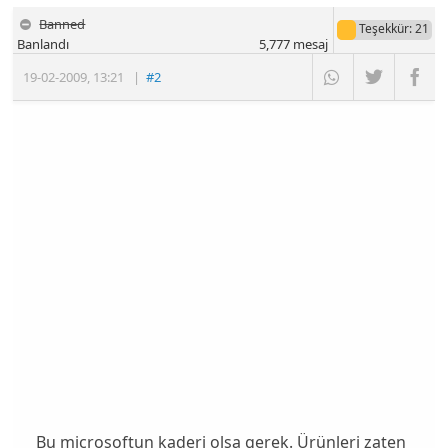
Banned
Teşekkür
: 21
Banlandı
5,777
mesaj
19-02-2009
,
13:21
|
#2
Bu microsoftun kaderi olsa gerek. Ürünleri zaten