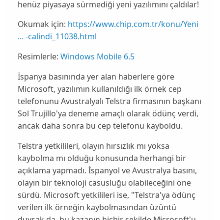
henüz piyasaya sürmediği yeni yazılımını çaldılar!
Okumak için:
https://www.chip.com.tr/konu/Yeni
... -calindi_11038.html
Resimlerle:
Windows Mobile 6.5
İspanya basınında
yer alan haberlere göre
Microsoft
, yazılımın kullanıldığı ilk örnek cep
telefonunu Avustralyalı
Telstra
firmasının başkanı
Sol Trujillo'ya deneme amaçlı olarak ödünç verdi,
ancak daha sonra bu cep telefonu kayboldu.
Telstra yetkilileri, olayın hırsızlık mı yoksa
kaybolma mı olduğu konusunda herhangi bir
açıklama yapmadı. İspanyol ve Avustralya basını,
olayın bir teknoloji casusluğu olabileceğini öne
sürdü.
Microsoft
yetkilileri
ise, "Telstra'ya ödünç
verilen ilk örneğin kaybolmasından üzüntü
duysak da, bu kazanın hiçbir şekilde Microsoft'u