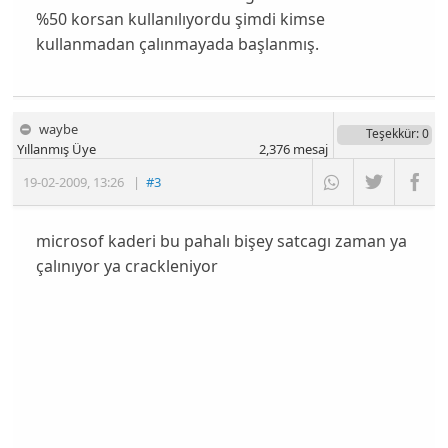
%50 korsan kullanılıyordu şimdi kimse
kullanmadan çalınmayada başlanmış.
waybe
Teşekkür
: 0
Yıllanmış Üye
2,376
mesaj
19-02-2009
,
13:26
|
#3
microsof kaderi bu pahalı bişey satcagı zaman ya
çalınıyor ya crackleniyor