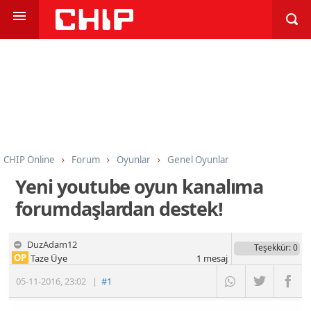
CHIP Online
Forum
Oyunlar
Genel Oyunlar
Yeni youtube oyun kanalıma
forumdaşlardan destek!
DuzAdam12
Teşekkür
: 0
OP
Taze Üye
1
mesaj
05-11-2016
,
23:02
|
#1