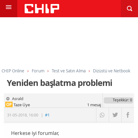
CHIP Online
Forum
Test ve Satın Alma
Dizüstü ve Netbook
Yeniden başlatma problemi
Asrald
Teşekkür
: 0
OP
Taze Üye
1
mesaj
31-05-2018
,
16:00
|
#1
Herkese iyi forumlar,