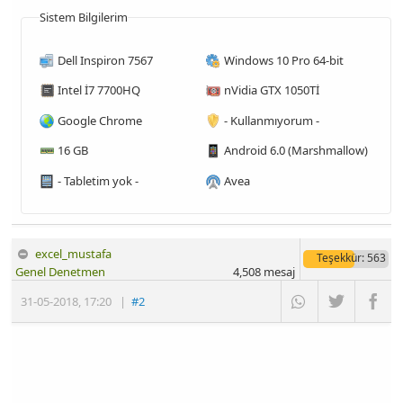
Sistem Bilgilerim
Dell Inspiron 7567
Windows 10 Pro 64-bit
Intel İ7 7700HQ
nVidia GTX 1050Tİ
Google Chrome
- Kullanmıyorum -
16 GB
Android 6.0 (Marshmallow)
- Tabletim yok -
Avea
excel_mustafa
Teşekkür
: 563
Genel Denetmen
4,508
mesaj
31-05-2018
,
17:20
|
#2