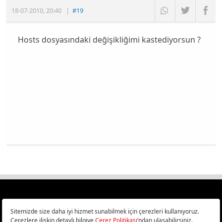
18-07-2010
,
20:40
|
#19
Hosts dosyasındaki değişikliğimi kastediyorsun ?
Türkiye