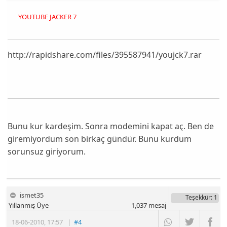
YOUTUBE JACKER 7
http://rapidshare.com/files/395587941/youjck7.rar
Bunu kur kardeşim. Sonra modemini kapat aç. Ben de
giremiyordum son birkaç gündür. Bunu kurdum
sorunsuz giriyorum.
ismet35
Teşekkür
: 1
Yıllanmış Üye
1,037
mesaj
18-06-2010
,
17:57
|
#4