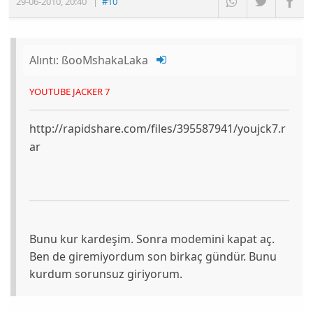
29-06-2010
,
20:40
|
#10
Alıntı:
ßooMshakaLaka
YOUTUBE JACKER 7
http://rapidshare.com/files/395587941/youjck7.r
ar
Bunu kur kardeşim. Sonra modemini kapat aç.
Ben de giremiyordum son birkaç gündür. Bunu
kurdum sorunsuz giriyorum.