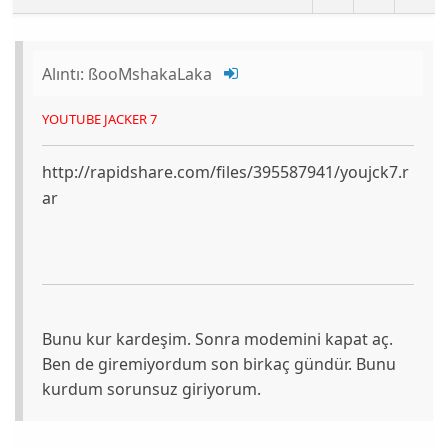
Alıntı:
ßooMshakaLaka
YOUTUBE JACKER 7
http://rapidshare.com/files/395587941/youjck7.r
ar
Bunu kur kardeşim. Sonra modemini kapat aç.
Ben de giremiyordum son birkaç gündür. Bunu
kurdum sorunsuz giriyorum.