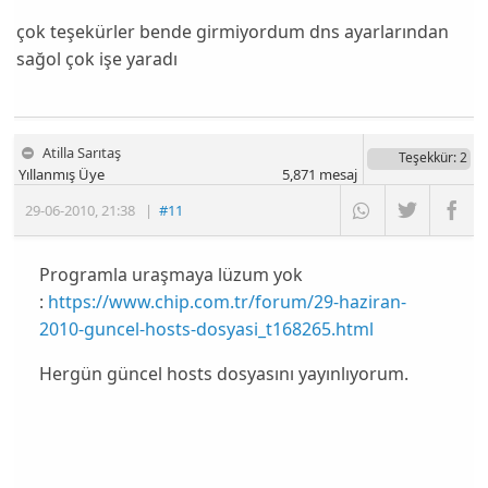
çok teşekürler bende girmiyordum dns ayarlarından
sağol çok işe yaradı
Atilla Sarıtaş
Teşekkür
: 2
Yıllanmış Üye
5,871
mesaj
29-06-2010
,
21:38
|
#11
Programla uraşmaya lüzum yok
:
https://www.chip.com.tr/forum/29-haziran-
2010-guncel-hosts-dosyasi_t168265.html
Hergün güncel hosts dosyasını yayınlıyorum.