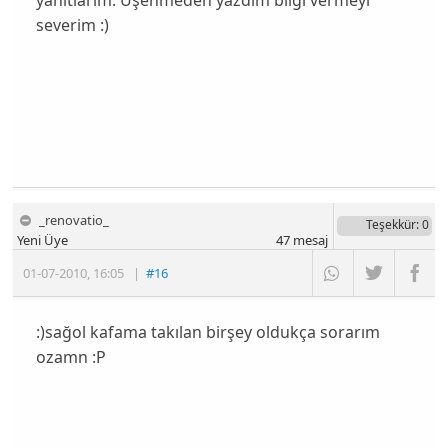
yanıtlarım. Üşenmeden yazdım bilgi vermeyi
severim :)
_renovatio_
Teşekkür
: 0
Yeni Üye
47
mesaj
01-07-2010
,
16:05
|
#16
:)sağol kafama takılan birşey oldukça sorarım
ozamn :P