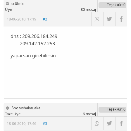
sc0field
Teşekkür
: 0
Üye
80
mesaj
18-06-2010
,
17:19
|
#2
dns : 209.206.184.249
209.142.152.253
yaparsan girebilirsin
ßooMshakaLaka
Teşekkür
: 0
Taze Üye
6
mesaj
18-06-2010
,
17:46
|
#3