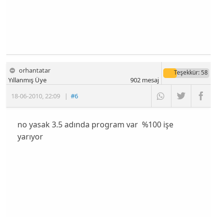
orhantatar
Teşekkür
: 58
Yıllanmış Üye
902
mesaj
18-06-2010
,
22:09
|
#6
no yasak 3.5 adında program var %100 işe
yarıyor