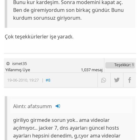
Bunu kur kardeşim. Sonra modemini kapat aç.
Ben de giremiyordum son birkaç gündür. Bunu
kurdum sorunsuz giriyorum.
Çok teşekkürlerler işe yaradı.
ismet35
Teşekkür
: 1
Yıllanmış Üye
1,037
mesaj
19-06-2010
,
19:27
|
#8
Alıntı:
afatsumm
giriliyo girmede sorun yok.. ama videolar
açılmıyor... jacker 7, dns ayarları güncel hosts
ayarları hepsini denedim, g,r,yor ama videolar