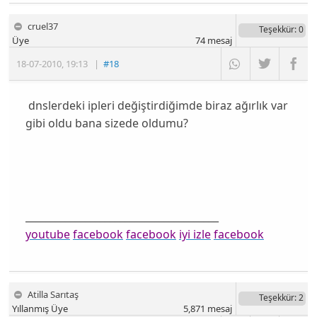
cruel37
Teşekkür
: 0
Üye
74
mesaj
18-07-2010
,
19:13
|
#18
dnslerdeki ipleri değiştirdiğimde biraz ağırlık var
gibi oldu bana sizede oldumu?
_______________________________________
youtube
facebook
facebook
iyi izle
facebook
Atilla Sarıtaş
Teşekkür
: 2
Yıllanmış Üye
5,871
mesaj