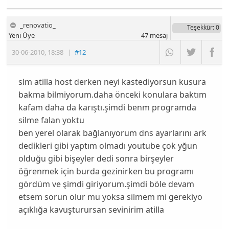
_renovatio_
Teşekkür
: 0
Yeni Üye
47
mesaj
30-06-2010
,
18:38
|
#12
slm atilla host derken neyi kastediyorsun kusura
bakma bilmiyorum.daha önceki konulara baktım
kafam daha da karıştı.şimdi benm programda
silme falan yoktu
ben yerel olarak bağlanıyorum dns ayarlarını ark
dedikleri gibi yaptım olmadı youtube çok yğun
olduğu gibi bişeyler dedi sonra birşeyler
öğrenmek için burda gezinirken bu programı
gördüm ve şimdi giriyorum.şimdi böle devam
etsem sorun olur mu yoksa silmem mi gerekiyo
açıklığa kavuşturursan sevinirim atilla