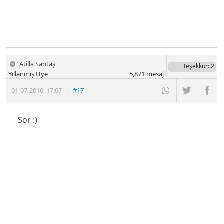
Atilla Sarıtaş
Teşekkür
: 2
Yıllanmış Üye
5,871
mesaj
01-07-2010
,
17:07
|
#17
Sor :)