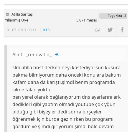
Atilla Sarıtaş
Teşekkür
: 2
Yıllanmış Üye
5,871
mesaj
01-07-2010
,
08:11
|
#13
Alıntı:
_renovatio_
slm atilla host derken neyi kastediyorsun kusura
bakma bilmiyorum.daha önceki konulara baktım
kafam daha da karıştı.şimdi benm programda
silme falan yoktu
ben yerel olarak bağlanıyorum dns ayarlarını ark
dedikleri gibi yaptım olmadı youtube çok yğun
olduğu gibi bişeyler dedi sonra birşeyler
öğrenmek için burda gezinirken bu programı
gördüm ve şimdi giriyorum.şimdi böle devam