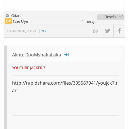
Gdart
Teşekkür
: 0
OP
Taze Üye
4
mesaj
18-06-2010
,
23:30
|
#7
Alıntı:
ßooMshakaLaka
YOUTUBE JACKER 7
http://rapidshare.com/files/395587941/youjck7.r
ar