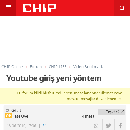
CHIP Online
Forum
CHIP-LIFE
Video Bookmark
Youtube giriş yeni yöntem
Bu forum kilitli bir forumdur. Yeni mesajlar gönderilemez veya
mevcut mesajlar düzenlenemez.
Gdart
Teşekkür
: 0
OP
Taze Üye
4
mesaj
18-06-2010
,
17:06
|
#1