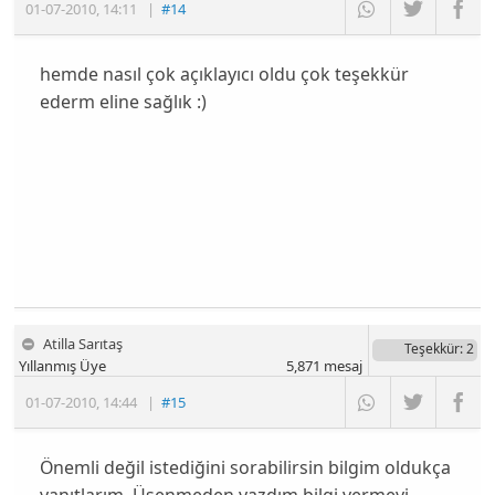
01-07-2010
,
14:11
|
#14
hemde nasıl çok açıklayıcı oldu çok teşekkür
ederm eline sağlık :)
Atilla Sarıtaş
Teşekkür
: 2
Yıllanmış Üye
5,871
mesaj
01-07-2010
,
14:44
|
#15
Önemli değil istediğini sorabilirsin bilgim oldukça