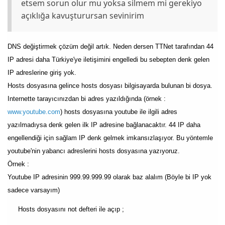
etsem sorun olur mu yoksa silmem mi gerekiyo
açıklığa kavuşturursan sevinirim
DNS değiştirmek çözüm değil artık. Neden dersen TTNet tarafından 44
IP adresi daha Türkiye'ye iletişimini engelledi bu sebepten denk gelen
IP adreslerine giriş yok.
Hosts dosyasına gelince hosts dosyası bilgisayarda bulunan bi dosya.
Internette tarayıcınızdan bi adres yazıldığında (örnek :
www.youtube.com
) hosts dosyasına youtube ile ilgili adres
yazılmadıysa denk gelen ilk IP adresine bağlanacaktır. 44 IP daha
engellendiği için sağlam IP denk gelmek imkansızlaşıyor. Bu yöntemle
youtube'nin yabancı adreslerini hosts dosyasına yazıyoruz.
Örnek :
Youtube IP adresinin 999.99.999.99 olarak baz alalım (Böyle bi IP yok
sadece varsayım)
Hosts dosyasını not defteri ile açıp ;