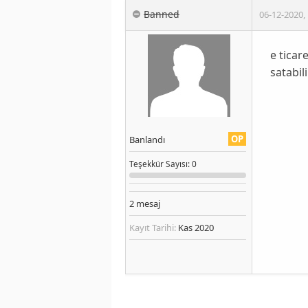
Banned
06-12-2020
,
e ticar
satabil
OP
Banlandı
Teşekkür
Sayısı
: 0
2
mesaj
Kayıt Tarihi:
Kas 2020