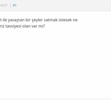
14:37
|
#1
et ile yavaştan bir şeyler satmak istesek ne
iriz tavsiyesi olan var mı?