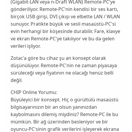
(Gigabit-LAN veya n-Draft WLAN) Remote-PC'ye
gönderiliyor. Remote-PC'nin kendisi bir
ses kartı,
birçok USB girişi, DVI çıkışı
ve elbette
LAN / WLAN
sunuyor. Pratikte büyük ve sesli masaüstü-PC'si
evin herhangi bir köşesinde durabilir.
Fare, klavye
ve ekran Remote-PC'ye takılıyor
ve bu da gelen
verileri işliyor.
Zotac'a göre bu cihaz şu an konsept olarak
düşünülüyor. Remote-PC'nin ne zaman piyasaya
sürüleceği veya fiyatının ne olacağı henüz belli
değil.
CHIP Online Yorumu:
Büyüleyici bir konsept. Hiç o gürültülü masaüstü
bilgisayarınızın bir an olsun yanınızdan
kaybolmasını dilemiş miydiniz? Remote-PC ile bu
mümkün. Bir ağ üzerinden besleniyor ve bir
oyuncu-PC'sinin grafik verilerini işleyerek ekrana