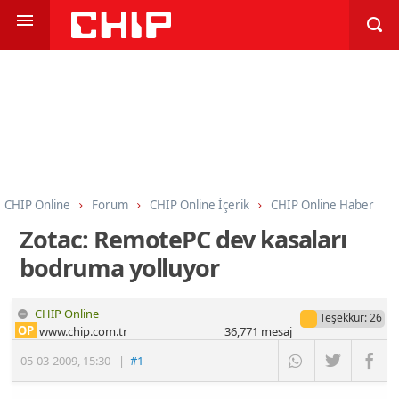
CHIP Online
Forum
CHIP Online İçerik
CHIP Online Haber
Zotac: RemotePC dev kasaları
bodruma yolluyor
CHIP Online
Teşekkür
: 26
OP
www.chip.com.tr
36,771
mesaj
05-03-2009
,
15:30
|
#1