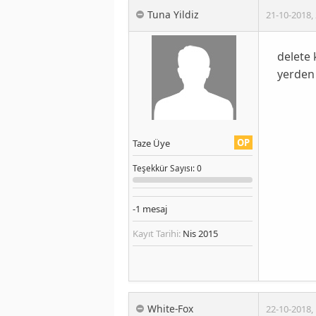
Tuna Yildiz
21-10-2018
,
delete 
yerden 
OP
Taze Üye
Teşekkür
Sayısı
: 0
-1
mesaj
Kayıt Tarihi:
Nis 2015
White-Fox
22-10-2018
,