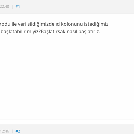
22:48
|
#1
kodu ile veri sildiğimizde ıd kolonunu istediğimiz
başlatabilir miyiz?Başlatırsak nasıl başlatırız.
12:46
|
#2