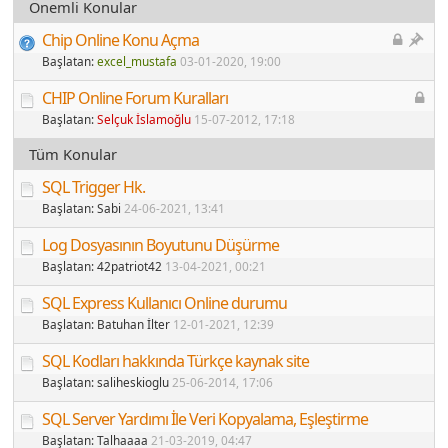
Önemli Konular
Chip Online Konu Açma
Başlatan:
excel_mustafa
03-01-2020
, 19:00
CHIP Online Forum Kuralları
Başlatan:
Selçuk İslamoğlu
15-07-2012
, 17:18
Tüm Konular
SQL Trigger Hk.
Başlatan:
Sabi
24-06-2021
, 13:41
Log Dosyasının Boyutunu Düşürme
Başlatan:
42patriot42
13-04-2021
, 00:21
SQL Express Kullanıcı Online durumu
Başlatan:
Batuhan İlter
12-01-2021
, 12:39
SQL Kodları hakkında Türkçe kaynak site
Başlatan:
saliheskioglu
25-06-2014
, 17:06
SQL Server Yardımı İle Veri Kopyalama, Eşleştirme
Başlatan:
Talhaaaa
21-03-2019
, 04:47