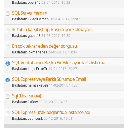
Başlatan:
opel345
03-04-2017
, 16:32
SQL Server Yardım
Başlatan:
EvladiOsmanli
01-04-2017
, 19:07
İki tablo karşılaştırıp, koşula göre olmayan..
Başlatan:
guest48
31-03-2017
, 16:20
En çok tekrar eden değer sorgusu
Başlatan:
lokmanenes
24-01-2017
, 13:04
SQL Veritabanını Başka Bir Bilgisayarda Çalıştırma
Başlatan:
LogicErrorTr
19-04-2016
, 20:27
SQL Express veya Farklı Sürümde Email
Başlatan:
hamzakirveli
11-02-2017
, 14:27
Sql (Final sınavı)
Başlatan:
Fkflow
30-01-2017
, 04:35
SQL Express uzak bağlantıda instance adı
Başlatan:
cetincenk
25-12-2016
, 19:51