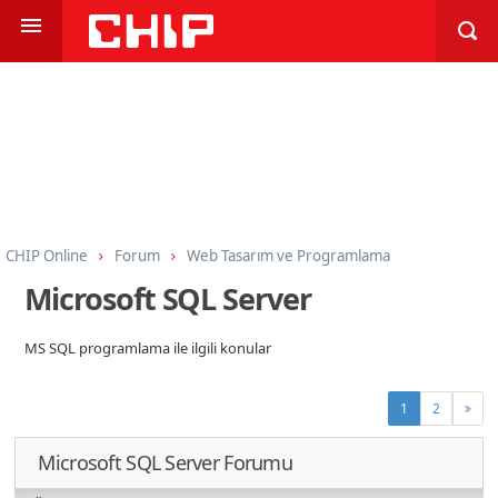
CHIP Online
Forum
Web Tasarım ve Programlama
Programlama
Microsoft SQL Server
Microsoft SQL Server
MS SQL programlama ile ilgili konular
1
2
Microsoft SQL Server Forumu