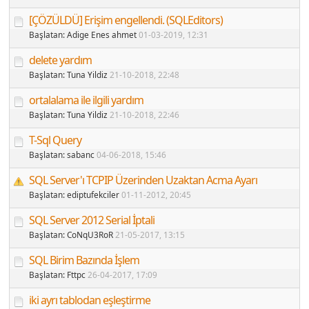
[ÇÖZÜLDÜ] Erişim engellendi. (SQLEditors)
Başlatan:
Adige Enes ahmet
01-03-2019
, 12:31
delete yardım
Başlatan:
Tuna Yildiz
21-10-2018
, 22:48
ortalalama ile ilgili yardım
Başlatan:
Tuna Yildiz
21-10-2018
, 22:46
T-Sql Query
Başlatan:
sabanc
04-06-2018
, 15:46
SQL Server'ı TCPIP Üzerinden Uzaktan Acma Ayarı
Başlatan:
ediptufekciler
01-11-2012
, 20:45
SQL Server 2012 Serial İptali
Başlatan:
CoNqU3RoR
21-05-2017
, 13:15
SQL Birim Bazında İşlem
Başlatan:
Fttpc
26-04-2017
, 17:09
iki ayrı tablodan eşleştirme